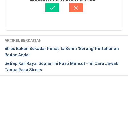
biasa/
. Accessed on December 2, 2019.
Fakta Disemak oleh
Hello Doktor Medical Panel
Diperbaharui oleh: 
Nurul Halifah
https://www.pesonapengantin.my/setinggi-mana-
pun-gaji-isteri-suami-tetap-pegang-kunci-keluarga-
ARTIKEL BERKAITAN
dia-perlu-dihormati/
. Accessed on December 2, 
Stres Bukan Sekadar Penat, Ia Boleh ‘Serang’ Pertahanan
2019.
Badan Anda!
Setiap Kali Raya, Soalan Ini Pasti Muncul – Ini Cara Jawab
Tanpa Rasa Stress
Loading...