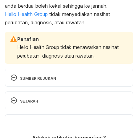
anda berdua boleh kekal sehingga ke jannah.
Hello Health Group
tidak menyediakan nasihat
perubatan, diagnosis, atau rawatan.
Penafian
Hello Health Group tidak menawarkan nasihat
perubatan, diagnosis atau rawatan.
SUMBER RUJUKAN
https://www.sciencedaily.com/releases/2019/11/191
119105549.htm
. Accessed on December 2, 2019.
SEJARAH
Versi Terbaru
https://www.pesonapengantin.my/isteri-gaji-tinggi-
22/07/2020
jangan-sombong-dengan-suami-yang-gaji-biasa-
Ditulis oleh 
Ahmad Farid
Adakah artikel ini bermanfaat?