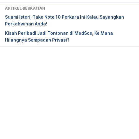
https://www.mediate.com/articles/dermanGreg
ARTIKEL BERKAITAN
son1.cfm
 /Accessed on April 10, 2019.
Suami Isteri, Take Note 10 Perkara Ini Kalau Sayangkan
Perkahwinan Anda!
Kisah Peribadi Jadi Tontonan di MedSos, Ke Mana
Hilangnya Sempadan Privasi?
36 Things To Do If You Are Thinking About 
Divorce
https://sasforwomen.com/36-things-to-do-if-
Loading...
you-are-thinking-about-divorce/
  /Accessed on 
April 10, 2019.