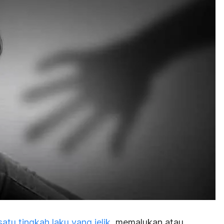
satu tingkah laku yang jelik,
memalukan atau