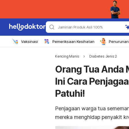
Jaminan Produk Asli 100%
Vaksinasi
Pemeriksaan Kesihatan
Penurunan 
Kencing Manis
Diabetes Jenis 2
Orang Tua Anda 
Ini Cara Penjaga
Patuhi!
Penjagaan warga tua sememangn
mereka menghidap penyakit kro