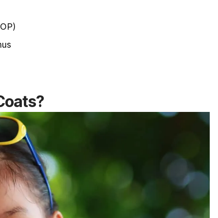
ROP)
mus
Coats?