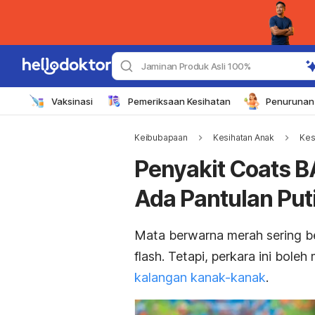
Jaminan Produk Asli 100%
Vaksinasi
Pemeriksaan Kesihatan
Penurunan 
Keibubapaan
Kesihatan Anak
Kes
Penyakit Coats 
Ada Pantulan Put
Mata berwarna merah sering 
flash
. Tetapi, perkara ini bole
kalangan kanak-kanak
.