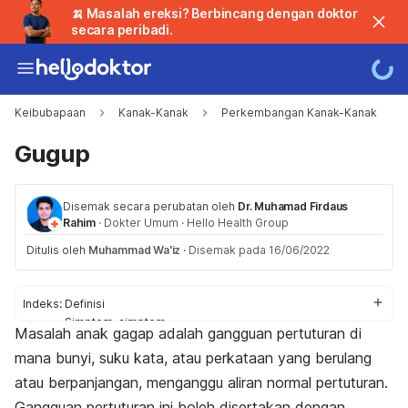
🍌 Masalah ereksi? Berbincang dengan doktor
secara peribadi.
Keibubapaan
Kanak-Kanak
Perkembangan Kanak-Kanak
Gugup
Disemak secara perubatan oleh
Dr. Muhamad Firdaus
Rahim
·
Dokter Umum
·
Hello Health Group
Ditulis oleh
Muhammad Wa'iz
·
Disemak pada 16/06/2022
Indeks:
Definisi
Simptom-simptom
Masalah anak gagap adalah gangguan pertuturan di
Punca
mana bunyi, suku kata, atau perkataan yang berulang
Faktor-faktor Risiko
Diagnosis dan Rawatan
atau berpanjangan, menganggu aliran normal pertuturan.
Perubahan gaya hidup & rawatan sampingan
Gangguan pertuturan ini boleh disertakan dengan