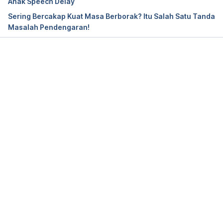
Anak Speech Delay
Stuttering. 
Sering Bercakap Kuat Masa Berborak? Itu Salah Satu Tanda
https://www.nidcd.nih.gov/health/stuttering
Masalah Pendengaran!
Loading...