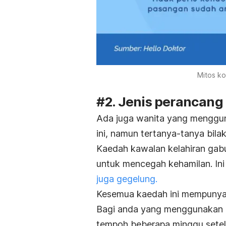
Mitos ko
#2. Jenis perancan
Ada juga wanita yang menggu
ini, namun tertanya-tanya bila
Kaedah kawalan kelahiran ga
untuk mencegah kehamilan. Ini
juga gegelung.
Kesemua kaedah ini mempunyai
Bagi anda yang menggunakan k
tempoh beberapa minggu setel