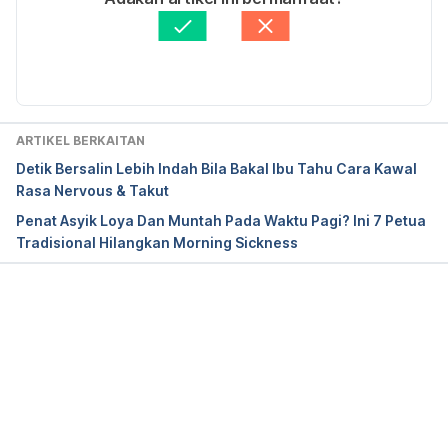
Disemak secara perubatan oleh 
Dr. Joseph Tan
Diperbaharui oleh: 
Norhanan Abdul Latip
ARTIKEL BERKAITAN
Detik Bersalin Lebih Indah Bila Bakal Ibu Tahu Cara Kawal
Rasa Nervous & Takut
Penat Asyik Loya Dan Muntah Pada Waktu Pagi? Ini 7 Petua
Tradisional Hilangkan Morning Sickness
Loading...