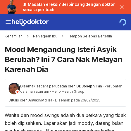
🍌 Masalah ereksi? Berbincang dengan doktor
secara peribadi.
Kehamilan
Penjagaan Ibu
Tempoh Selepas Bersalin
Mood Mengandung Isteri Asyik
Berubah? Ini 7 Cara Nak Melayan
Karenah Dia
Disemak secara perubatan oleh
Dr. Joseph Tan
·
Perubatan
dalaman atau am
·
Hello Health Group
Ditulis oleh
Asyikin Md Isa
·
Disemak pada 20/02/2025
Wanita dan
mood swings
adalah dua perkara yang tidak
boleh dipisahkan. Lapar akan jadi
moody,
datang bulan