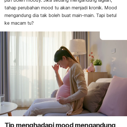
pun boleh
moody.
Jika sedang
mengandung lagilah,
tahap perubahan mood tu akan menjadi kronik.
Mood
mengandung
dia tak boleh buat main-main. Tapi betul
ke macam tu?
Tip menghadapi
mood
mengandung