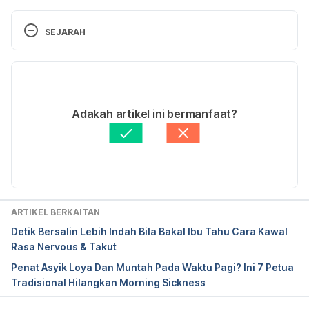
https://my.theasianparent.com/ibu-hamil-makan-
dua-orang
SEJARAH
https://my.theasianparent.com/kenapa-makan-
Versi Terbaru
untuk-dua-orang-tidak-bagus-semasa-mengandung
16/07/2020
https://www.babycenter.com/eating-for-two
Ditulis oleh 
Ahmad Farid
Adakah artikel ini bermanfaat?
Disemak secara perubatan oleh 
Dr. Nur 'Aqilah Binti 
Hadenor
Diperbaharui oleh: 
Muhammad Wa'iz
ARTIKEL BERKAITAN
Detik Bersalin Lebih Indah Bila Bakal Ibu Tahu Cara Kawal
Rasa Nervous & Takut
Penat Asyik Loya Dan Muntah Pada Waktu Pagi? Ini 7 Petua
Tradisional Hilangkan Morning Sickness