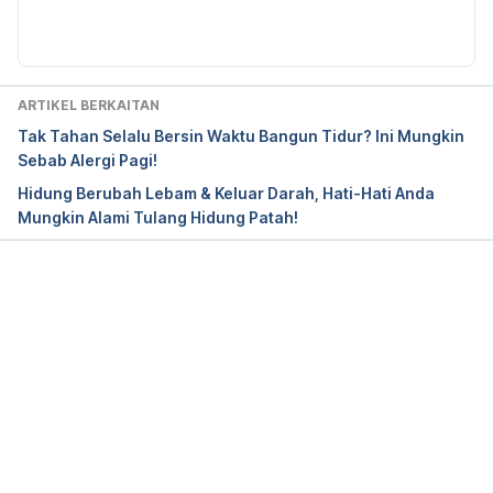
Diperbaharui oleh: 
Ahmad Farid
https://globalnews.ca/news/4706852/how-to-
blow-your-nose/
ARTIKEL BERKAITAN
https://www.healthlinkbc.ca/health-topics/uf9680
Tak Tahan Selalu Bersin Waktu Bangun Tidur? Ini Mungkin
Sebab Alergi Pagi!
Hidung Berubah Lebam & Keluar Darah, Hati-Hati Anda
Mungkin Alami Tulang Hidung Patah!
Loading...