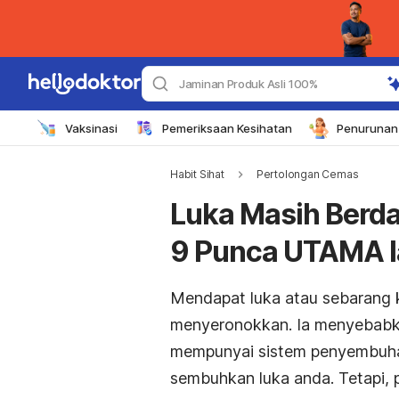
Jaminan Produk Asli 100%
Vaksinasi
Pemeriksaan Kesihatan
Penurunan 
Habit Sihat
Pertolongan Cemas
Luka Masih Berda
9 Punca UTAMA Ia
Mendapat luka atau sebarang k
menyeronokkan. Ia menyebabka
mempunyai sistem penyembuha
sembuhkan luka anda.
Tetapi,