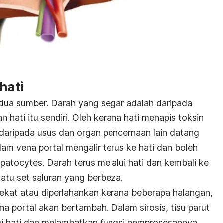
hati
dua sumber. Darah yang segar adalah daripada
 hati itu sendiri. Oleh kerana hati menapis toksin
daripada usus dan organ pencernaan lain datang
lam vena portal mengalir terus ke hati dan boleh
epatocytes. Darah terus melalui hati dan kembali ke
satu set saluran yang berbeza.
disekat atau diperlahankan kerana beberapa halangan,
a portal akan bertambah. Dalam sirosis, tisu parut
ui hati dan melambatkan fungsi pemprosesannya.