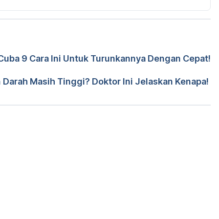
clevelandclinic.org/health/diseases/4912-portal-
, 2018.
tps://www.webmd.com/digestive-disorders/digestive-
Cuba 9 Cara Ini Untuk Turunkannya Dengan Cepat!
Oct 5, 2018.
leh 
Prof Madya Dr Norsham Juliana Nordin
d Wa'iz
Darah Masih Tinggi? Doktor Ini Jelaskan Kenapa!
Loading...