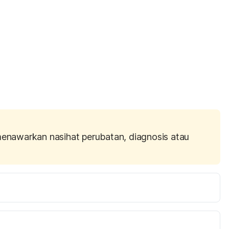
menawarkan nasihat perubatan, diagnosis atau
tps://www.verywellhealth.com/what-is-portal-
 on Oct 5, 2018.