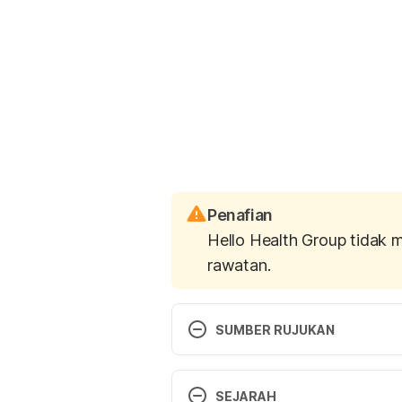
Penafian
Hello Health Group tidak 
rawatan.
SUMBER RUJUKAN
What Is Portal Hypertension? 
ht
hypertension-1759892
 Accessed
SEJARAH