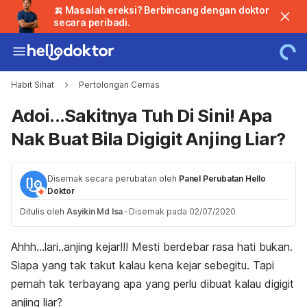
🍌 Masalah ereksi? Berbincang dengan doktor
secara peribadi.
Habit Sihat
Pertolongan Cemas
Adoi...Sakitnya Tuh Di Sini! Apa
Nak Buat Bila Digigit Anjing Liar?
Disemak secara perubatan oleh
Panel Perubatan Hello
Doktor
Ditulis oleh
Asyikin Md Isa
·
Disemak pada 02/07/2020
Ahhh…lari..anjing kejar!!! Mesti berdebar rasa hati bukan.
Siapa yang tak takut kalau kena kejar sebegitu. Tapi
pernah tak terbayang apa yang perlu dibuat kalau digigit
anjing liar?