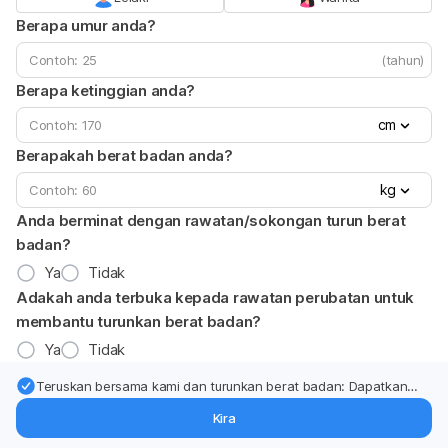
Berapa umur anda?
(tahun)
Berapa ketinggian anda?
cm
Berapakah berat badan anda?
kg
Anda berminat dengan rawatan/sokongan turun berat
badan?
Ya
Tidak
Adakah anda terbuka kepada rawatan perubatan untuk
membantu turunkan berat badan?
Ya
Tidak
Teruskan bersama kami dan turunkan berat badan: Dapatkan
kemas kini pakar tentang rawatan & sokongan penurunan berat
Kira
badan terus ke (peti masuk > inbox) anda.