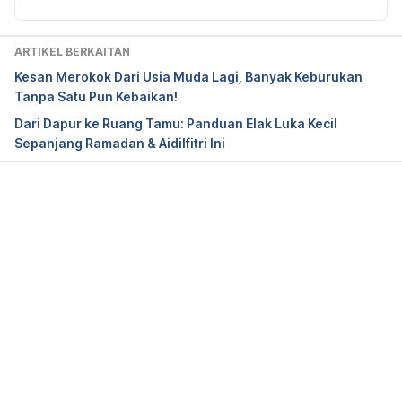
https://www.hmetro.com.my/node/93289
/Accessed on Nov 4, 2019
ARTIKEL BERKAITAN
Kesan Merokok Dari Usia Muda Lagi, Banyak Keburukan
http://www.dvs.gov.my/dvs/resources/auto%20do
Tanpa Satu Pun Kebaikan!
wnload%20images/560cae02bd732.pdf
 /Accessed 
Dari Dapur ke Ruang Tamu: Panduan Elak Luka Kecil
on Nov 4, 2019
Sepanjang Ramadan & Aidilfitri Ini
Loading...