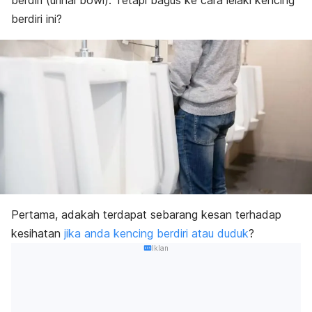
berdiri (
urinal bowl
). Tetapi bagus ke cara lelaki kencing
berdiri ini?
Pertama, adakah terdapat sebarang kesan terhadap
kesihatan
jika anda kencing berdiri atau duduk
?
Iklan