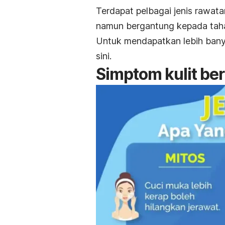
Terdapat pelbagai jenis rawat
namun b
ergantung kepada taha
Untuk mendapatkan lebih banya
sini.
Simptom kulit b