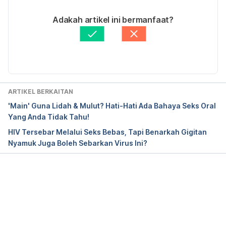
20373524
11/06/2021
Ditulis oleh 
Muhammad Wa'iz
Adakah artikel ini bermanfaat?
https://www.hiv.gov/hiv-basics/overview/about-
Disemak secara perubatan oleh 
Panel Perubatan 
hiv-and-aids/who-is-at-risk-for-hiv
Hello Doktor
Diperbaharui oleh: 
Nisreen Nadiah
https://stanfordhealthcare.org/medical-
conditions/sexual-and-reproductive-health/hiv-
aids/causes/risk-of-exposure.html
ARTIKEL BERKAITAN
'Main' Guna Lidah & Mulut? Hati-Hati Ada Bahaya Seks Oral
https://www.cdc.gov/hiv/risk/estimates/riskbehavio
Yang Anda Tidak Tahu!
rs.html
HIV Tersebar Melalui Seks Bebas, Tapi Benarkah Gigitan
Nyamuk Juga Boleh Sebarkan Virus Ini?
Loading...