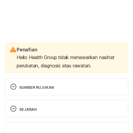
Penafian
Hello Health Group tidak menawarkan nasihat
perubatan, diagnosis atau rawatan.
SUMBER RUJUKAN
https://www.cdc.gov/hiv/risk/
SEJARAH
https://www.mayoclinic.org/diseases-
Versi Terbaru
conditions/hiv-aids/symptoms-causes/syc-