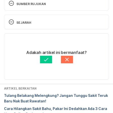
SUMBER RUJUKAN
What is Brittle Bone Disease? –
 https://www.webmd.com/children/brittle-bone-
SEJARAH
disease#1
Versi Terbaru
Osteogenesis Imperfecta –
 https://kidshealth.org/en/parents/osteogenesis-
08/07/2020
imperfecta.html
Ditulis oleh 
Muhamad Firdaus Rahim
Adakah artikel ini bermanfaat?
Disemak secara perubatan oleh 
Dr. Amy Kor
Diperbaharui oleh: 
Muhammad Wa'iz
ARTIKEL BERKAITAN
Tulang Belakang Melengkung? Jangan Tunggu Sakit Teruk
Baru Nak Buat Rawatan!
Cara Hilangkan Sakit Bahu, Pakar Ini Dedahkan Ada 3 Cara