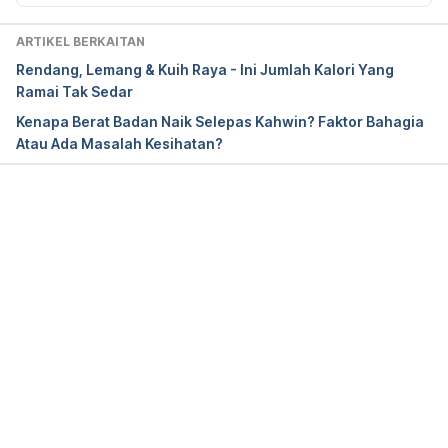
https://traditionalcookingschool.com/food-
preparation/kitchen-tools/rethinking-aluminum-foil/ 
ARTIKEL BERKAITAN
Accessed on Jan 15, 2019.
Rendang, Lemang & Kuih Raya - Ini Jumlah Kalori Yang
Ramai Tak Sedar
The Dangers of Aluminum Foil 
Kenapa Berat Badan Naik Selepas Kahwin? Faktor Bahagia
https://sciencing.com/dangers-aluminum-foil-
Atau Ada Masalah Kesihatan?
8314412.html Accessed on Jan 15, 2019.
Hati-hati Membalut Makanan dengan Aluminium Foil 
https://www.majalahsains.com/hati-hati-membalut-
Loading...
makanan-dengan-aluminium-foil/ Accessed on Jan 
15, 2019.