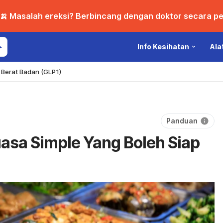
🍌 Masalah ereksi? Berbincang dengan doktor secara per
Info Kesihatan
Ala
Berat Badan (GLP1)
Panduan
sa Simple Yang Boleh Siap