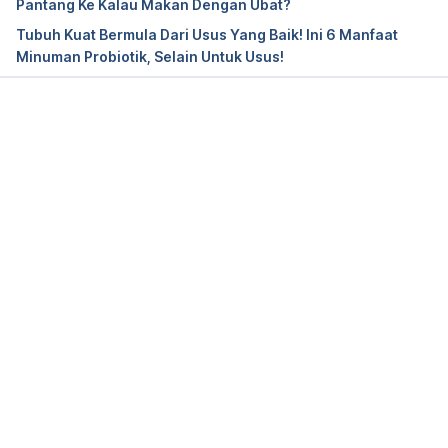
Pantang Ke Kalau Makan Dengan Ubat?
Tubuh Kuat Bermula Dari Usus Yang Baik! Ini 6 Manfaat
Kismis bukan makanan sunnah. Fikir panjang 
Minuman Probiotik, Selain Untuk Usus!
sebelum beri anak makan kismis!
 /Accessed Sept 
25, 2019
Loading...
When can my baby eat dried fruit?
 /Accessed Sept 
25, 2019
Are Raisins a Healthy Snack?
/Accessed Sept 25, 
2019
Kismis Bukan Makanan Sunnah Dan Ia Tidak Boleh 