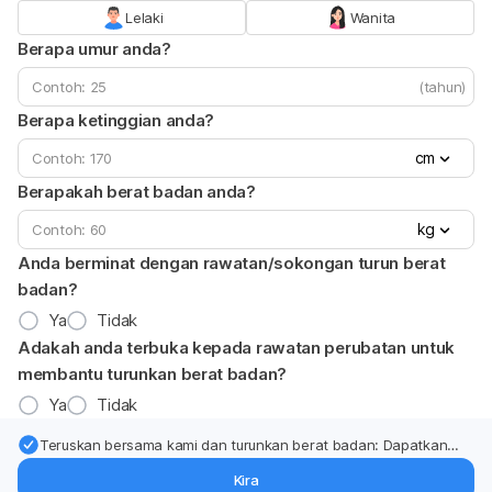
Lelaki
Wanita
Berapa umur anda?
(tahun)
Berapa ketinggian anda?
cm
Berapakah berat badan anda?
kg
Anda berminat dengan rawatan/sokongan turun berat
badan?
Ya
Tidak
Adakah anda terbuka kepada rawatan perubatan untuk
membantu turunkan berat badan?
Ya
Tidak
Teruskan bersama kami dan turunkan berat badan: Dapatkan
kemas kini pakar tentang rawatan & sokongan penurunan berat
Kira
badan terus ke (peti masuk > inbox) anda.