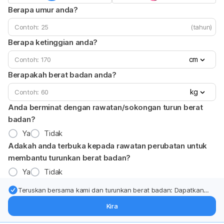
Berapa umur anda?
(tahun)
Berapa ketinggian anda?
cm
Berapakah berat badan anda?
kg
Anda berminat dengan rawatan/sokongan turun berat
badan?
Ya
Tidak
Adakah anda terbuka kepada rawatan perubatan untuk
membantu turunkan berat badan?
Ya
Tidak
Teruskan bersama kami dan turunkan berat badan: Dapatkan
kemas kini pakar tentang rawatan & sokongan penurunan berat
Kira
badan terus ke (peti masuk > inbox) anda.