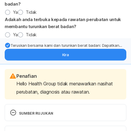
badan?
Ya
Tidak
Adakah anda terbuka kepada rawatan perubatan untuk
membantu turunkan berat badan?
Ya
Tidak
Teruskan bersama kami dan turunkan berat badan: Dapatkan
kemas kini pakar tentang rawatan & sokongan penurunan berat
Kira
badan terus ke (peti masuk > inbox) anda.
Penafian
Hello Health Group tidak menawarkan nasihat
perubatan, diagnosis atau rawatan.
SUMBER RUJUKAN