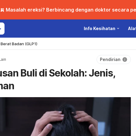
🍌 Masalah ereksi? Berbincang dengan doktor secara per
Info Kesihatan
Ala
Berat Badan (GLP1)
Pendirian
Lain
an Buli di Sekolah: Jenis,
man