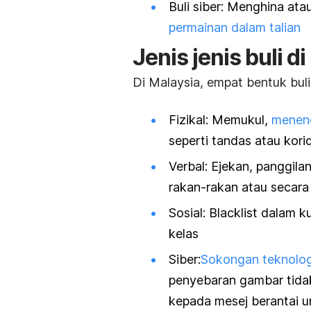
Buli siber: Menghina ata
permainan dalam talian
Jenis jenis buli d
Di Malaysia, empat bentuk buli pa
Fizikal: Memukul,
menen
seperti tandas atau kori
Verbal: Ejekan, panggil
rakan-rakan atau secara 
Sosial:
Blacklist
dalam k
kelas
Siber:
Sokongan teknolog
penyebaran gambar tida
kepada mesej berantai 