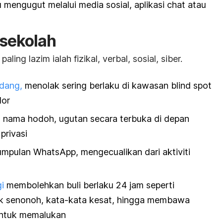
u mengugut melalui media sosial, aplikasi chat atau
i sekolah
ling lazim ialah fizikal, verbal, sosial, siber.
dang,
menolak sering berlaku di kawasan
blind spot
dor
an nama hodoh, ugutan secara terbuka di depan
privasi
umpulan
WhatsApp,
mengecualikan dari aktiviti
i
membolehkan buli berlaku 24 jam seperti
k senonoh, kata-kata kesat, hingga membawa
untuk memalukan