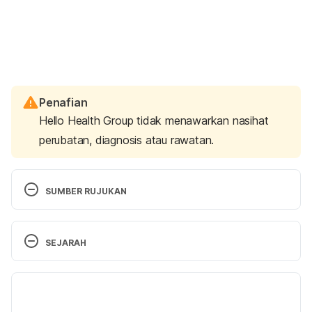
Penafian
Hello Health Group tidak menawarkan nasihat
perubatan, diagnosis atau rawatan.
SUMBER RUJUKAN
When Your Child Hits Your Other Child. 
https://www.psychologytoday.com/blog/peaceful-
SEJARAH
parents-happy-kids/201306/when-your-child-hits-
your-other-child
. Accessed April 18, 2017.
Versi Terbaru
17/07/2023