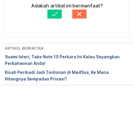
Ditulis oleh 
Ahmad Farid
Adakah artikel ini bermanfaat?
Disemak secara perubatan oleh 
Dr. Muhamad 
Firdaus Rahim
Diperbaharui oleh: 
Muhammad Wa'iz
ARTIKEL BERKAITAN
Suami Isteri, Take Note 10 Perkara Ini Kalau Sayangkan
Perkahwinan Anda!
Kisah Peribadi Jadi Tontonan di MedSos, Ke Mana
Hilangnya Sempadan Privasi?
Loading...