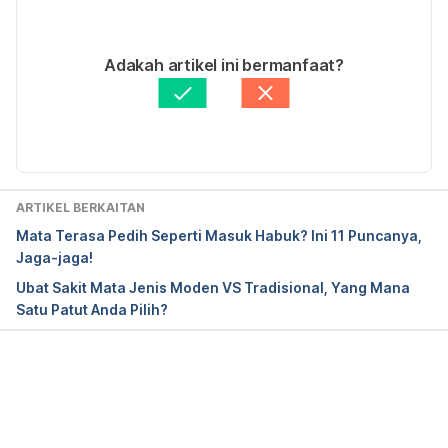
pinkeye
 / accessed on Jan 24, 2019.
13/07/2020
Ditulis oleh 
Asyikin Md Isa
Adakah artikel ini bermanfaat?
Disemak secara perubatan oleh 
Dr. Amy Kor
Diperbaharui oleh: 
Muhammad Wa'iz
ARTIKEL BERKAITAN
Mata Terasa Pedih Seperti Masuk Habuk? Ini 11 Puncanya,
Jaga-jaga!
Ubat Sakit Mata Jenis Moden VS Tradisional, Yang Mana
Satu Patut Anda Pilih?
Loading...