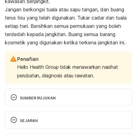
kawasan berjangkit.
Jangan berkongsi tuala atau sapu tangan, dan buang
terus tisu yang telah digunakan. Tukar cadar dan tuala
setiap hari. Bersihkan semua permukaan yang boleh
terdedah kepada jangkitan. Buang semua barang
kosmetik yang digunakan ketika terkena jangkitan ini.
Penafian
Hello Health Group tidak menawarkan nasihat
perubatan, diagnosis atau rawatan.
SUMBER RUJUKAN
Pinkeye (Conjunctivitis) Slideshow: Causes, 
Symptoms, & Treatments
SEJARAH
https://www.webmd.com/eye-health/ss/slideshow-
Versi Terbaru