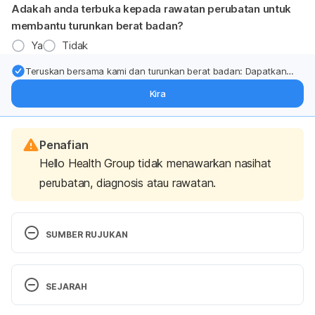
Adakah anda terbuka kepada rawatan perubatan untuk
membantu turunkan berat badan?
Ya
Tidak
Teruskan bersama kami dan turunkan berat badan: Dapatkan
kemas kini pakar tentang rawatan & sokongan penurunan berat
Kira
badan terus ke (peti masuk > inbox) anda.
Penafian
Hello Health Group tidak menawarkan nasihat
perubatan, diagnosis atau rawatan.
SUMBER RUJUKAN
Diary and Diabetes. 
SEJARAH
https://www.diabetes.org.uk/guide-to-
diabetes/enjoy-food/eating-with-diabetes/food-
Versi Terbaru