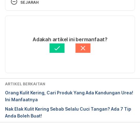
SEJARAH
https://www.yalemedicine.org/news/kids-eczema
Versi Terbaru
https://www.seattlechildrens.org/conditions/a-
13/05/2022
z/dry-skin/
Ditulis oleh 
Ahmad Farid
Adakah artikel ini bermanfaat?
Disemak secara perubatan oleh 
Dr. Aisyah Syahira 
https://www.nationwidechildrens.org/family-
Abdul Hamid
Diperbaharui oleh: 
Maria Stork
resources-education/health-wellness-and-safety-
resources/helping-hands/dry-skin-care
https://www.childrenshospital.org/conditions-and-
ARTIKEL BERKAITAN
treatments/conditions/a/atopic-dermatitis-and-
Orang Kulit Kering, Cari Produk Yang Ada Kandungan Urea!
eczema/symptoms-and-causes
Ini Manfaatnya
Nak Elak Kulit Kering Sebab Selalu Cuci Tangan? Ada 7 Tip
Anda Boleh Buat!