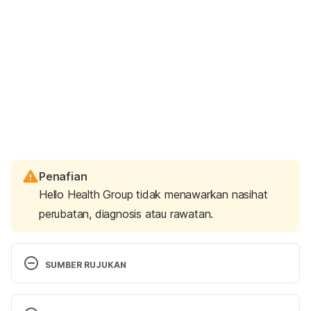
Penafian
Hello Health Group tidak menawarkan nasihat
perubatan, diagnosis atau rawatan.
SUMBER RUJUKAN
http://raisingchildren.net.au/articles/dry_skin.html