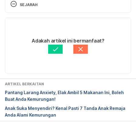
And 
SEJARAH
Treatment 
http://americanpregnancy.org/pregnancy
-health/depression-during-pregnancy/
 Accessed 
Versi Terbaru
June 08 , 2017
27/05/2025
Depression during 
Ditulis oleh 
Nurul Nazrah Nazarudin
Adakah artikel ini bermanfaat?
pregnancy 
https://www.babycenter.com/0_depressi
Disemak secara perubatan oleh 
Panel Perubatan 
on-during-pregnancy_9179.bc
 Accessed June 08 , 
Hello Doktor
Diperbaharui oleh: 
Muhammad Wa'iz
2017
ARTIKEL BERKAITAN
Pantang Larang Anxiety, Elak Ambil 5 Makanan Ini, Boleh
Buat Anda Kemurungan!
Anak Suka Menyendiri? Kenal Pasti 7 Tanda Anak Remaja
Anda Alami Kemurungan