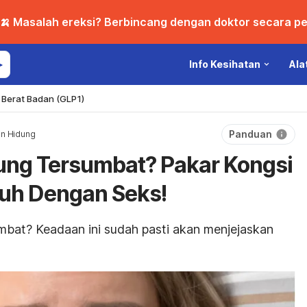
🍌 Masalah ereksi? Berbincang dengan doktor secara per
Info Kesihatan
Ala
Berat Badan (GLP1)
Panduan
n Hidung
ung Tersumbat? Pakar Kongsi
uh Dengan Seks!
umbat? Keadaan ini sudah pasti akan menjejaskan