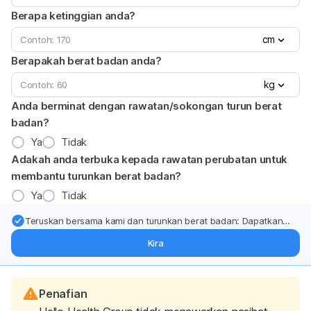
Berapa ketinggian anda?
cm
Berapakah berat badan anda?
kg
Anda berminat dengan rawatan/sokongan turun berat
badan?
Ya
Tidak
Adakah anda terbuka kepada rawatan perubatan untuk
membantu turunkan berat badan?
Ya
Tidak
Teruskan bersama kami dan turunkan berat badan: Dapatkan
kemas kini pakar tentang rawatan & sokongan penurunan berat
Kira
badan terus ke (peti masuk > inbox) anda.
Penafian