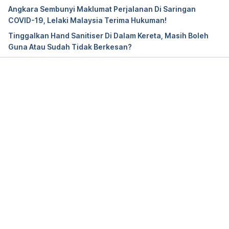
3, 2021. https://www.psycom.net/mysophobia-
Angkara Sembunyi Maklumat Perjalanan Di Saringan
germophobia.
COVID-19, Lelaki Malaysia Terima Hukuman!
Tinggalkan Hand Sanitiser Di Dalam Kereta, Masih Boleh
Guna Atau Sudah Tidak Berkesan?
Loading...