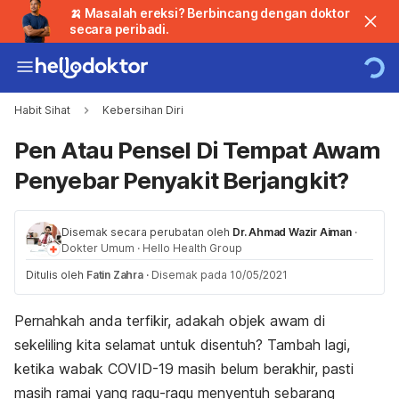
🍌 Masalah ereksi? Berbincang dengan doktor
secara peribadi.
Habit Sihat
Kebersihan Diri
Pen Atau Pensel Di Tempat Awam
Penyebar Penyakit Berjangkit?
Disemak secara perubatan oleh
Dr. Ahmad Wazir Aiman
·
Dokter Umum
·
Hello Health Group
Ditulis oleh
Fatin Zahra
·
Disemak pada 10/05/2021
Pernahkah anda terfikir, adakah objek awam di
sekeliling kita selamat untuk disentuh? Tambah lagi,
ketika wabak COVID-19 masih belum berakhir, pasti
masih ramai yang ragu-ragu menyentuh sebarang