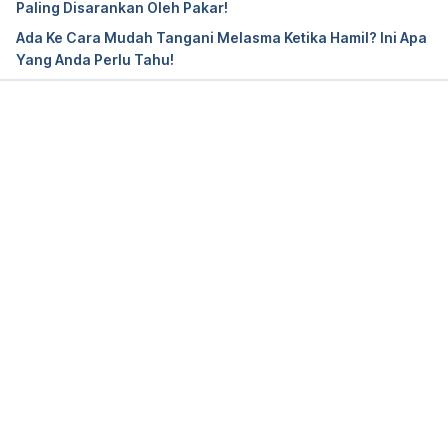
Paling Disarankan Oleh Pakar!
2019.
Ada Ke Cara Mudah Tangani Melasma Ketika Hamil? Ini Apa
Yang Anda Perlu Tahu!
Grover’s disease: What you need to know 
https://www.medicalnewstoday.com/articles/32197
7.php Accessed on Jan 14, 2019.
Loading...