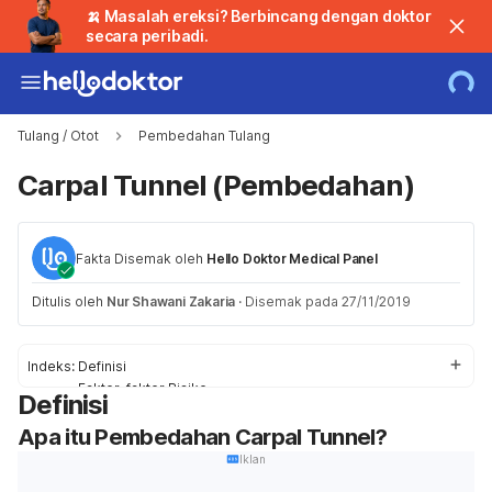
🍌 Masalah ereksi? Berbincang dengan doktor
secara peribadi.
Tulang / Otot
Pembedahan Tulang
Carpal Tunnel (Pembedahan)
Fakta Disemak oleh
Hello Doktor Medical Panel
Ditulis oleh
Nur Shawani Zakaria
·
Disemak pada 27/11/2019
Indeks:
Definisi
Faktor-faktor Risiko
Definisi
Ketahui apa yang berlaku
Apa itu Pembedahan Carpal Tunnel?
Pemulihan
Iklan