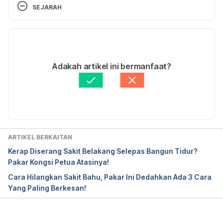
conditions/broken-ribs/home/ovc-20169623
. 
SEJARAH
Accessed September 13, 2017.
Versi Terbaru
Fractured Rib – Topic 
Overview. 
http://www.webmd.com/a-to-z-
23/08/2023
guides/tc/fractured-rib-topic-overview#2
. 
Ditulis oleh 
Muhammad Ikraam Abdul Latif
Adakah artikel ini bermanfaat?
Accessed September 13, 2017.
Diperbaharui oleh: 
Ahmad Farid
Broken or bruised 
ribs. 
http://www.nhs.uk/conditions/rib-
injuries/Pages/Introduction.aspx
. Accessed 
September 13, 2017.
ARTIKEL BERKAITAN
Kerap Diserang Sakit Belakang Selepas Bangun Tidur?
Pakar Kongsi Petua Atasinya!
Cara Hilangkan Sakit Bahu, Pakar Ini Dedahkan Ada 3 Cara
Yang Paling Berkesan!