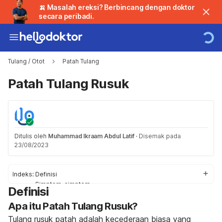
🍌 Masalah ereksi? Berbincang dengan doktor
secara peribadi.
Tulang / Otot
Patah Tulang
Patah Tulang Rusuk
Ditulis oleh
Muhammad Ikraam Abdul Latif
·
Disemak pada
23/08/2023
Indeks:
Definisi
Simptom-simptom
Definisi
Punca
Apa itu Patah Tulang Rusuk?
Faktor-faktor Risiko
Diagnosis dan Rawatan
Tulang rusuk patah adalah kecederaan biasa yang