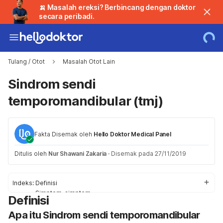
🍌 Masalah ereksi? Berbincang dengan doktor
secara peribadi.
Tulang / Otot
Masalah Otot Lain
Sindrom sendi
temporomandibular (tmj)
Fakta Disemak oleh
Hello Doktor Medical Panel
Ditulis oleh
Nur Shawani Zakaria
·
Disemak pada 27/11/2019
Indeks:
Definisi
Simptom-simptom
Definisi
Punca
Apa itu Sindrom sendi temporomandibular
Faktor-faktor Risiko
Diagnosis dan Rawatan