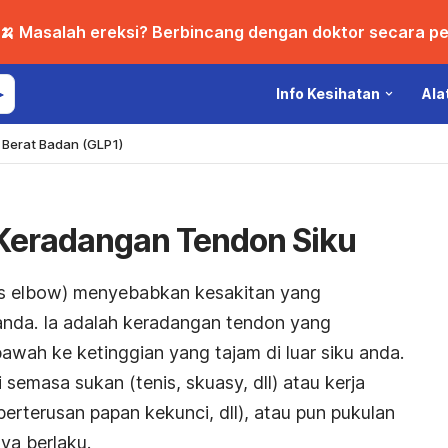
🍌 Masalah ereksi? Berbincang dengan doktor secara per
Info Kesihatan
Ala
Berat Badan (GLP1)
 Keradangan Tendon Siku
is elbow) menyebabkan kesakitan yang
 anda. Ia adalah keradangan tendon yang
ah ke ketinggian yang tajam di luar siku anda.
 semasa sukan (tenis, skuasy, dll) atau kerja
erterusan papan kekunci, dll), atau pun pukulan
a berlaku.