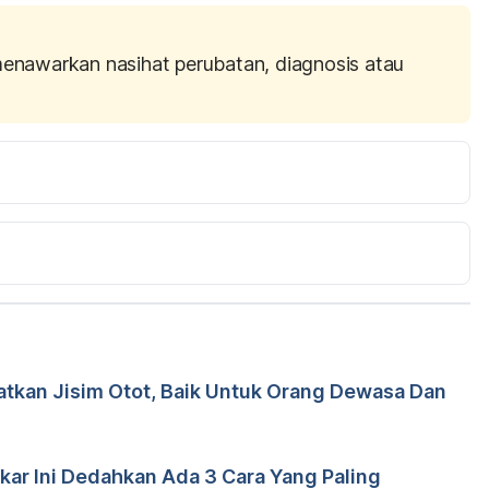
menawarkan nasihat perubatan, diagnosis atau
7 Causes Of Tennis Elbow (Not Just Playing Tennis) 
nt/what-causes-tennis-elbow/
 Accessed May 28, 2018.
atkan Jisim Otot, Baik Untuk Orang Dewasa Dan
Doktor Medical Panel
 Nazri Zulkafli
akar Ini Dedahkan Ada 3 Cara Yang Paling