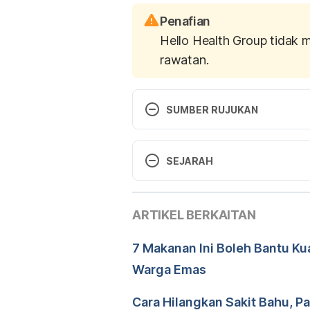
Penafian
Hello Health Group tidak 
rawatan.
SUMBER RUJUKAN
https://www.curejoy.com/conte
SEJARAH
Versi Terbaru
ARTIKEL BERKAITAN
05/12/2019
Ditulis oleh 
Farah Aziz
7 Makanan Ini Boleh Bantu Ku
Fakta Disemak oleh
Hello 
Warga Emas
Diperbaharui oleh: 
Mohammad
Cara Hilangkan Sakit Bahu, P