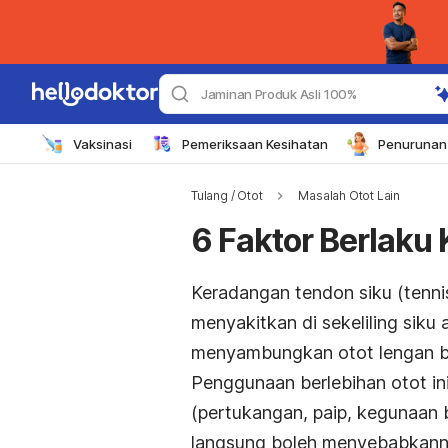
Jaminan Produk Asli 100%
Vaksinasi
Pemeriksaan Kesihatan
Penurunan 
Tulang / Otot
Masalah Otot Lain
6 Faktor Berlaku
Keradangan tendon siku (tenn
menyakitkan di sekeliling siku
menyambungkan otot lengan baw
Penggunaan berlebihan otot ini
(pertukangan, paip, kegunaan b
langsung boleh menyebabkanny