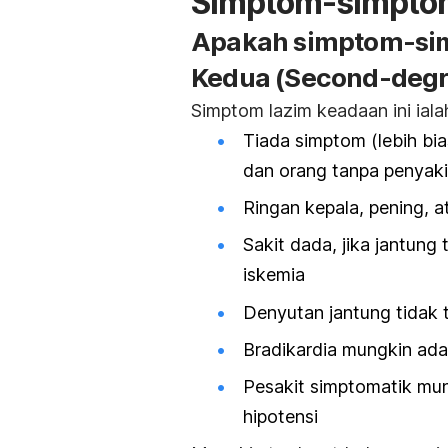
Simptom-simpto
Apakah simptom-sim
Kedua
(Second-degr
Simptom lazim keadaan ini iala
Tiada simptom (lebih bi
dan orang tanpa penyakit
Ringan kepala, pening, a
Sakit dada, jika jantung
iskemia
Denyutan jantung tidak t
Bradikardia mungkin ada
Pesakit simptomatik mun
hipotensi