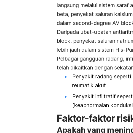
langsung melalui sistem saraf
beta, penyekat saluran kalsium,
dalam
second-degree AV bloc
Daripada ubat-ubatan antiari
block
, penyekat saluran natri
lebih jauh dalam sistem His-Pur
Pelbagai gangguan radang, infil
telah dikaitkan dengan sekat
Penyakit radang seperti
reumatik akut
Penyakit infiltratif sep
(keabnormalan konduksi 
Faktor-faktor risi
Apakah yang meningk