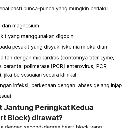
enal pasti punca-punca yang mungkin berlaku
um, dan magnesium
akit yang menggunakan digoxin
 pada pesakit yang disyaki iskemia miokardium
aitan dengan miokarditis (contohnya titer Lyme,
as berantai polimerase [PCR] enterovirus, PCR
, jika bersesuaian secara klinikal
engan infeksi, berkenaan dengan abses gelang injap
sesuai
 Jantung Peringkat Kedua
rt Block
) dirawat?
sa dengan
second-degree heart block
yang