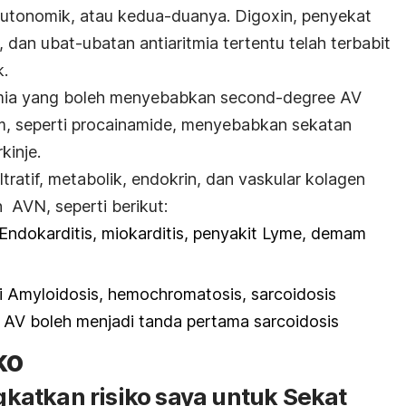
 autonomik, atau kedua-duanya. Digoxin, penyekat
 dan ubat-ubatan antiaritmia tertentu telah terbabit
k
.
tmia yang boleh menyebabkan
second-degree AV
um, seperti procainamide, menyebabkan sekatan
kinje.
tratif, metabolik, endokrin, dan vaskular kolagen
an
AVN
, seperti berikut:
 Endokarditis, miokarditis, penyakit Lyme, demam
erti Amyloidosis, hemochromatosis, sarcoidosis
AV boleh menjadi tanda pertama sarcoidosis
ko
atkan risiko saya untuk Sekat