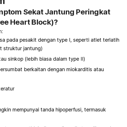
m
ptom Sekat Jantung Peringkat
ee Heart Block
)?
h:
asa pada pesakit dengan
type I
, seperti atlet terlatih
 struktur jantung)
tau sinkop (lebih biasa dalam
type II
)
 tersumbat berkaitan dengan miokarditis atau
eratur
gkin mempunyai tanda hipoperfusi, termasuk