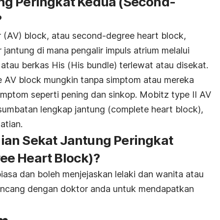
ng Peringkat Kedua
(Second-
?
r (AV) block
, atau
second-degree heart block
,
 jantung di mana pengalir impuls atrium melalui
 atau berkas His (
His bundle
) terlewat atau disekat.
 AV block
mungkin tanpa simptom atau mereka
imptom seperti pening dan sinkop.
Mobitz type II AV
sumbatan lengkap jantung (
complete heart block
),
atian.
ian Sekat Jantung Peringkat
ee Heart Block
)?
iasa dan boleh menjejaskan lelaki dan wanita atau
rbincang dengan doktor anda untuk mendapatkan