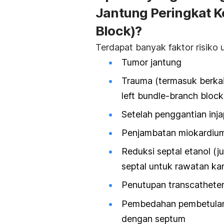
Jantung Peringkat 
Block
)?
Terdapat banyak faktor risiko u
Tumor jantung
Trauma (termasuk berka
left bundle-branch block
Setelah penggantian inj
Penjambatan miokardiu
Reduksi septal etanol (ju
septal untuk rawatan kar
Penutupan
transcathete
Pembedahan pembetulan 
dengan septum