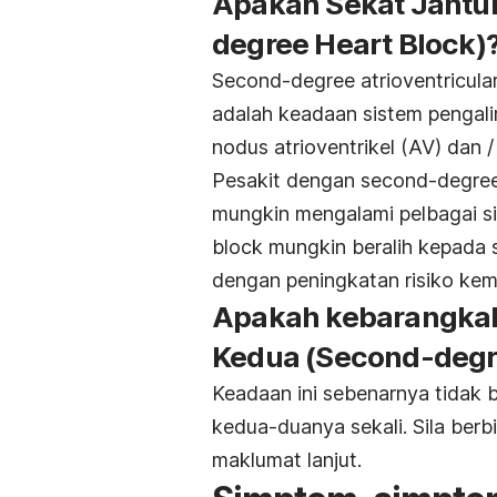
Apakah Sekat Jantu
degree Heart Block)
Second-degree atrioventricula
adalah keadaan sistem pengalir
nodus atrioventrikel (AV) dan /
Pesakit dengan
second-degree
mungkin mengalami pelbagai s
block
mungkin beralih kepada 
dengan peningkatan risiko kem
Apakah kebarangkal
Kedua
(Second-degr
Keadaan ini sebenarnya tidak b
kedua-duanya sekali. Sila be
maklumat lanjut.