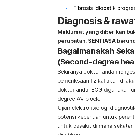
Fibrosis idiopatik progre
Diagnosis & rawa
Maklumat yang diberikan bu
perubatan. SENTIASA berund
Bagaimanakah Sekat
(Second-degree hear
Sekiranya doktor anda menges
pemeriksaan fizikal akan dilak
doktor anda. ECG digunakan un
degree AV block
.
Ujian elektrofisiologi diagno
potensi keperluan untuk perent
untuk pesakit di mana sekatan H
disahkan.