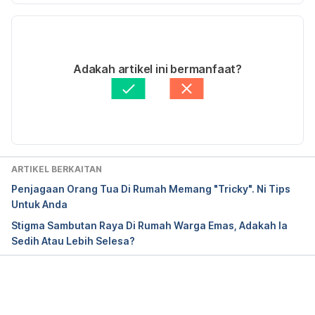
‘Pengalaman Dan Faktor Pengabaian Warga Emas 
Versi Terbaru
Dalam Komuniti’. 
E-BANGI: Jurnal Sains Sosial Dan 
Kemanusiaan
 10 (2015): 118–34.
19/10/2022
Ditulis oleh 
Helma Hassan
Adakah artikel ini bermanfaat?
Disemak secara perubatan oleh 
Dr. Muhamad 
https://www.aplaceformom.com/planning-and-
Firdaus Rahim
Diperbaharui oleh: 
Muhammad Wa'iz
advice/articles/caring-for-elderly-parents
https://www.huffingtonpost.com/john-
ARTIKEL BERKAITAN
shore/elderly-parent-caregivers_b_823443.html
Penjagaan Orang Tua Di Rumah Memang "Tricky". Ni Tips
Untuk Anda
Stigma Sambutan Raya Di Rumah Warga Emas, Adakah Ia
Sedih Atau Lebih Selesa?
Loading...