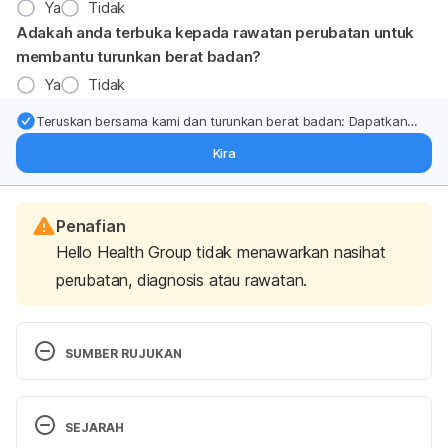
Ya
Tidak
Adakah anda terbuka kepada rawatan perubatan untuk
membantu turunkan berat badan?
Ya
Tidak
Teruskan bersama kami dan turunkan berat badan: Dapatkan
kemas kini pakar tentang rawatan & sokongan penurunan berat
Kira
badan terus ke (peti masuk > inbox) anda.
Penafian
Hello Health Group tidak menawarkan nasihat
perubatan, diagnosis atau rawatan.
SUMBER RUJUKAN
Noraini Che’ Sharif, Khadijah Alavi, Ponnusamy 
SEJARAH
Subramaniam, and Zainah Ahmad Zamani. 