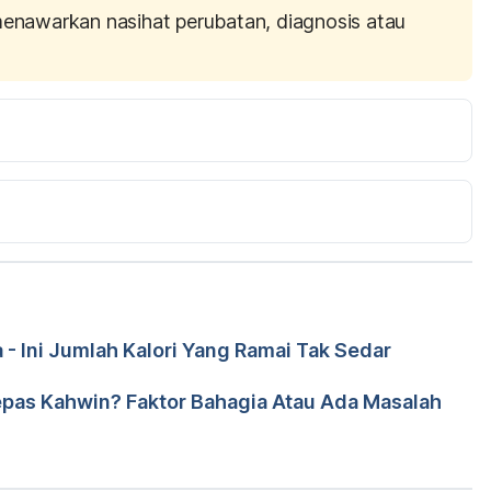
menawarkan nasihat perubatan, diagnosis atau
bt Wahab, Yuhanis Auri bt Abd Kasim (9 Ogos 2010).  
urun daripada http://www.myhealth.gov.my/tips-di-
s Rahim
- Ini Jumlah Kalori Yang Ramai Tak Sedar
leh 
Dr. Aisyah Syahira Abdul Hamid
d Wa'iz
epas Kahwin? Faktor Bahagia Atau Ada Masalah