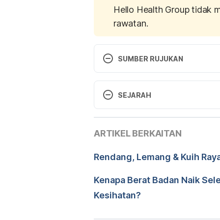
Hello Health Group tidak 
rawatan.
SUMBER RUJUKAN
Zalma bt Abdul Razak, Surainee 
Tips Di Bulan Ramadan. Dimuat t
SEJARAH
bulan-ramadhan/
Versi Terbaru
ARTIKEL BERKAITAN
23/11/2021
Ditulis oleh 
Muhamad Firdau
Rendang, Lemang & Kuih Raya 
Disemak secara perubatan o
Diperbaharui oleh: 
Muhamma
Kenapa Berat Badan Naik Sel
Kesihatan?