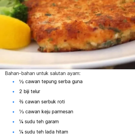
Bahan-bahan untuk salutan ayam:
½ cawan tepung serba guna
2 biji telur
⅔ cawan serbuk roti
⅓ cawan keju parmesan
¼ sudu teh garam
¼ sudu teh lada hitam