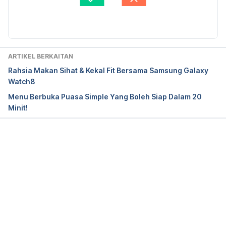
Jika Anak Memilih Makan, Ini Panduan Penggantian 
Diperbaharui oleh: 
Nurul Halifah
Makanan untuk Kanak-kanak
https://hellodoktor.com/ms/keibubapaan/pemakana
n-kanak-kanak/jika-anak-memilih-makan-ini-
ARTIKEL BERKAITAN
panduan-penggantian-makanan-untuk-kanak-
Rahsia Makan Sihat & Kekal Fit Bersama Samsung Galaxy
kanak/
 / Accessed on June 3, 2019.
Watch8
Menu Berbuka Puasa Simple Yang Boleh Siap Dalam 20
Minit!
10 tips untuk anak cerewet makan
https://hellodoktor.com/ms/keibubapaan/tips-
Loading...
keibubapaan/10-tips-untuk-anak-cerewet-makan/
 / 
Accessed on June 3, 2019.
POPCORN CHICKEN