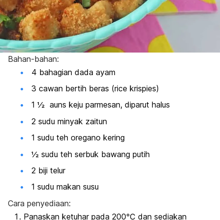
Bahan-bahan:
4 bahagian dada ayam
3 cawan bertih beras (
rice krispies)
1 ½ auns keju parmesan, diparut halus
2 sudu minyak zaitun
1 sudu teh oregano kering
½ sudu teh serbuk bawang putih
2 biji telur
1 sudu makan susu
Cara penyediaan:
Panaskan ketuhar pada 200℃ dan sediakan