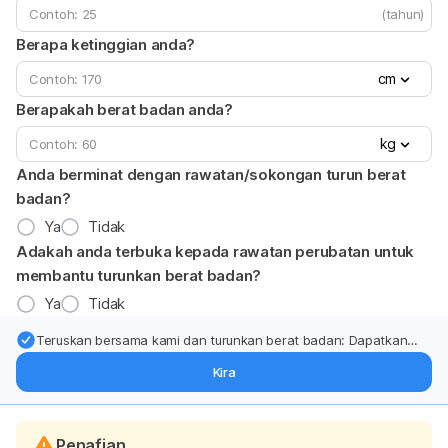
(tahun)
Berapa ketinggian anda?
cm
Berapakah berat badan anda?
kg
Anda berminat dengan rawatan/sokongan turun berat
badan?
Ya
Tidak
Adakah anda terbuka kepada rawatan perubatan untuk
membantu turunkan berat badan?
Ya
Tidak
Teruskan bersama kami dan turunkan berat badan: Dapatkan
kemas kini pakar tentang rawatan & sokongan penurunan berat
Kira
badan terus ke (peti masuk > inbox) anda.
Penafian