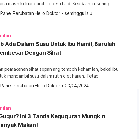
a masih keluar darah seperti haid. Keadaan ini sering
alan sama ada mereka benar-benar hamil atau hanya
 
Panel Perubatan Hello Doktor
•
seminggu lalu
perti biasa. Hakikatnya, tanda mengandung tapi period
yang boleh berlaku kerana haid akan berhenti selepas
. Namun, sesetengah wanita mungkin […]
milan
ib Ada Dalam Susu Untuk Ibu Hamil, Barulah
embesar Dengan Sihat
n pemakanan sihat sepanjang tempoh kehamilan, bakal ibu
tuk mengambil susu dalam rutin diet harian. Tetapi
encari susu ibu mengandung yang bagus? Baca selanjutnya
 
Panel Perubatan Hello Doktor
•
03/04/2024
ni. Susu ibu mengandung yang bagus Bagi wanita hamil,
 adalah sangat bermanfaat untuk diri dan […]
milan
Gugur? Ini 3 Tanda Keguguran Mungkin
 Banyak Makan!