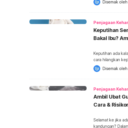
Disemak oleh
Penjagaan kehamil
naikkan Hb, ayuh 
mengandung. Kehamilan adalah masa apabila tubuh mengalami banyak
Penjagaan Keha
perubahan dan […
Keputihan S
Bakal Ibu? Am
Keputihan ada kal
cara hilangkan keputihan 
banyak info tentan
Disemak oleh
keputihan semasa h
kuat (kadangkala 
Anda mungkin akan
Penjagaan Keha
Ambil Ubat G
Cara & Risiko
Selamat ke jika ad
kandungan? Dalam pe