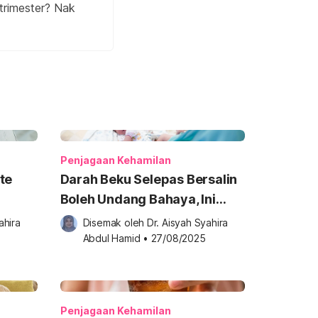
trimester? Nak
Penjagaan Kehamilan
te
Darah Beku Selepas Bersalin
Boleh Undang Bahaya, Ini
Tak
Tanda Yang Ibu Perlu Peka!
hira 
Disemak oleh 
Dr. Aisyah Syahira 
Abdul Hamid
•
27/08/2025
Penjagaan Kehamilan