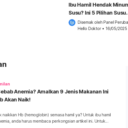
Ibu Hamil Hendak Minu
Susu? Ini 5 Pilihan Susu
Terbaik Bagi Ibu
Disemak oleh 
Panel Peruba
Mengandung!
Hello Doktor
•
16/05/2025
an
milan
Sebab Anemia? Amalkan 9 Jenis Makanan Ini
b Akan Naik!
 naikkan Hb (hemoglobin) semasa hamil ya? Untuk ibu hamil
ia, anda harus membaca perkongsian artikel ini. Untuk
banyak info tentang Kehamilan, sila dapatkannya di sini.