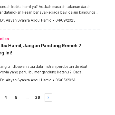
endah ketika hamil ya? Adakah masalah tekanan darah
 mendatangkan kesan bahaya kepada bayi dalam kandungan?
 artikel ini ada jawapannya bersama cara penjagaan yang
 
Dr. Aisyah Syahira Abdul Hamid
•
04/09/2025
ni. Hb rendah ketika hamil: Kesannya kepada kehamilan
an semasa pemeriksaan pranatal, tekanan darah bakal […]
milan
? Ibu Hamil, Jangan Pandang Remeh 7
g Ini!
ang uri dibawah atau dalam istilah perubatan disebut
revia yang perlu ibu mengandung ketahui? Baca
mengetahui mengenai larangan ibu hamil plasenta previa.
 
Dr. Aisyah Syahira Abdul Hamid
•
06/05/2024
 lebih banyak info tentang Kehamilan, sila dapatkannya di
di bawah Apa bezanya plasenta previa dan uri di bawah?
dua itu adalah keadaan yang sama, […]
4
5
...
26