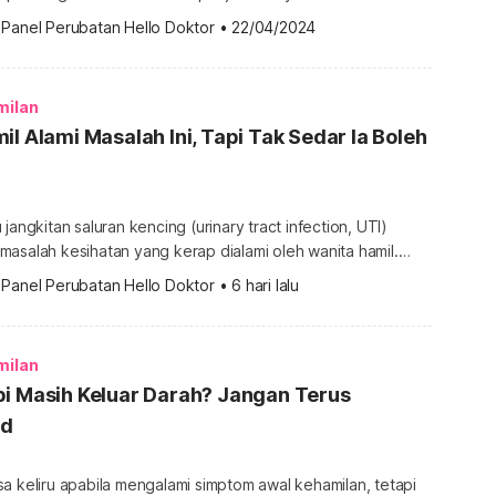
banyak info tentang Kehamilan, sila dapatkannya di sini.
 
Panel Perubatan Hello Doktor
•
22/04/2024
rkan kandungan? Ubat gugur kandungan atau pil gugurkan
asa digunakan adalah daripada gabungan mifepristone dan
 juga boleh menggunakan misoprostol sahaja […]
milan
il Alami Masalah Ini, Tapi Tak Sedar Ia Boleh
jangkitan saluran kencing (urinary tract infection, UTI)
asalah kesihatan yang kerap dialami oleh wanita hamil.
 menyebabkan ketidakselesaan seperti rasa pedih ketika
 
Panel Perubatan Hello Doktor
•
6 hari lalu
, UTI tidak boleh dipandang ringan kerana berisiko
kasi kepada ibu dan bayi jika tidak dirawat. Ketahui
 kotor ketika hamil, simptom yang […]
milan
pi Masih Keluar Darah? Jangan Terus
id
a keliru apabila mengalami simptom awal kehamilan, tetapi