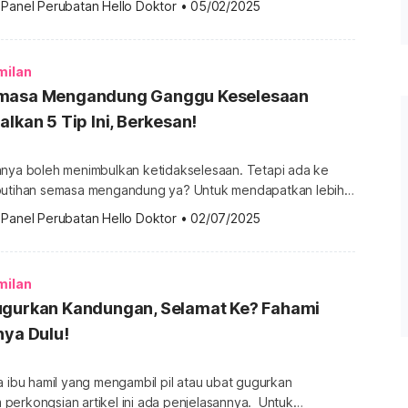
 
Panel Perubatan Hello Doktor
•
05/02/2025
an Sebelum mengetahui antara jenis makanan untuk
kita fahami kepentingan penjagaan kesihatan semasa
milan
]
emasa Mengandung Ganggu Keselesaan
alkan 5 Tip Ini, Berkesan!
anya boleh menimbulkan ketidakselesaan. Tetapi ada ke
semasa mengandung ya? Untuk mendapatkan lebih
g Kehamilan, sila dapatkannya di sini. Adakah normal jika ada
 
Panel Perubatan Hello Doktor
•
02/07/2025
amil? Ya. Keputihan nipis, jernih atau putih dan tidak berbau
tidak berbau) adalah normal sepanjang kehamilan anda.
 mengalami lebih banyak keputihan berbanding […]
milan
ugurkan Kandungan, Selamat Ke? Fahami
nya Dulu!
a ibu hamil yang mengambil pil atau ubat gugurkan
rkongsian artikel ini ada penjelasannya. Untuk