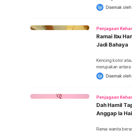
mendapatkan lebih 
Disemak oleh
Apa itu ubat gugu
kandungan yang bi
misoprostol. Anda
Penjagaan Keha
Ramai Ibu Ham
Jadi Bahaya
Kencing kotor atau 
merupakan antara m
Walaupun ia boleh
Disemak oleh
membuang air kecil
menyebabkan kompli
kenapa air kencing
Penjagaan Keha
Dah Hamil Ta
Anggap Ia Ha
Ramai wanita beras