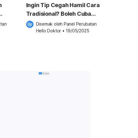
m
Ingin Tip Cegah Hamil Cara
Tradisional? Boleh Cuba
Ambil 10 Makanan & Minuman
tan 
Disemak oleh 
Panel Perubatan 
Ini
Hello Doktor
•
19/05/2025
Iklan