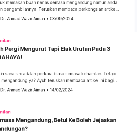
ntuk memakan buah nenas semasa mengandung namun anda
n pengambilannya. Teruskan membaca perkongsian artikel
ui mengenai tempoh gugur makan nanas. Untuk
 
Dr. Ahmad Wazir Aiman
•
03/09/2024
banyak info tentang Kehamilan, sila dapatkannya di sini.
 nanas Sebelum bercakap mengenai tempoh gugur makan
hami secara ringkas boleh atau tidak untuk ibu hamil
milan
eh Pergi Mengurut Tapi Elak Urutan Pada 3
 BAHAYA!
h sana sini adalah perkara biasa semasa kehamilan. Tetapi
bu mengandung ya? Ayuh teruskan membaca artikel ini bagi
anyak info tentang
 
Dr. Ahmad Wazir Aiman
•
14/02/2024
patkannya di sini. Selamat ke urut ibu mengandung? Perut
sakit belakang dan emosi naik turun, itu semua adalah
perkara biasa ketika hamil. Tetapi […]
milan
masa Mengandung, Betul Ke Boleh Jejaskan
Kandungan?