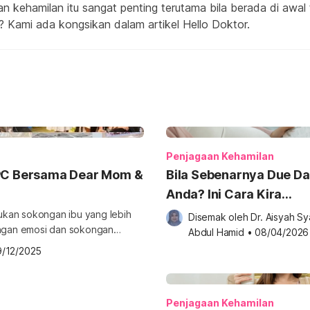
 kehamilan itu sangat penting terutama bila berada di awal 
? Kami ada kongsikan dalam artikel Hello Doktor.
Penjagaan Kehamilan
IPC Bersama Dear Mom &
Bila Sebenarnya Due Da
Anda? Ini Cara Kira
Kehamilan Yang Ramai 
ukan sokongan ibu yang lebih
Disemak oleh 
Dr. Aisyah Sya
kongan emosi dan sokongan
Tahu
Abdul Hamid
•
08/04/2026
ih menyedihkan,
9/12/2025
kin sudah mengalami kemurungan
Penjagaan Kehamilan