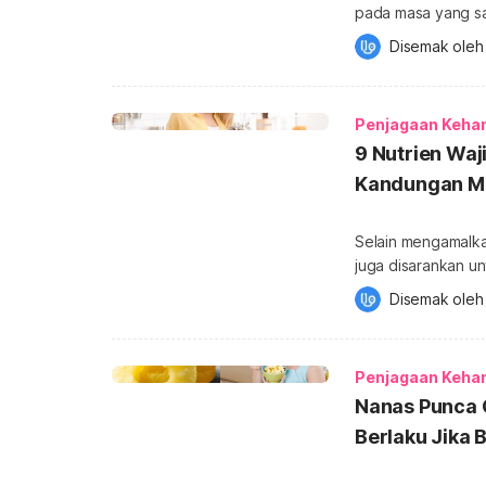
pada masa yang sam
menimbulkan perso
Disemak oleh
mengalami haid se
bukanlah sesuatu 
kehamilan bermula
Penjagaan Keha
9 Nutrien Waj
Kandungan M
Selain mengamalka
juga disarankan un
bagaimana untuk m
Disemak oleh
untuk jawapan. Untuk mendapatkan lebih banyak info tentang Kehamilan, sila
dapatkannya di si
menjaga pemakanan
Penjagaan Keha
Nanas Punca 
Berlaku Jika