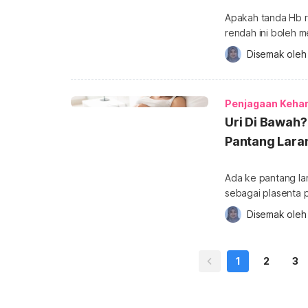
Apakah tanda Hb r
rendah ini boleh
Dalam perkongsian
Disemak oleh
boleh diamalkan. Untuk mendapatkan lebih banyak info tentang Kehamilan, sila
dapatkannya di si
Sepanjang kehamil
Penjagaan Keha
Uri Di Bawah
Pantang Laran
Ada ke pantang lar
sebagai plasenta p
selanjutnya untuk 
Disemak oleh
Untuk mendapatkan
sini. Keadaan uri 
Hakikatnya kedua-
1
2
3