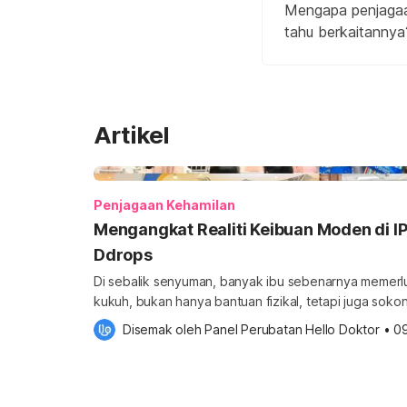
Mengapa penjagaan
tahu berkaitannya
Artikel
Penjagaan Kehamilan
Mengangkat Realiti Keibuan Moden di 
Ddrops
Di sebalik senyuman, banyak ibu sebenarnya memerl
kukuh, bukan hanya bantuan fizikal, tetapi juga so
keluarga bagi memastikan kesejahteraan mental mereka terjaga. Leb
Disemak oleh 
Panel Perubatan Hello Doktor
•
0
ramai antara kita tidak menyedari bahawa diri mung
selepas bersalin. Untuk mendapatkan lebih banyak info tentang Kehamilan, sila
dapatkannya di sini. Dear Mom x […]