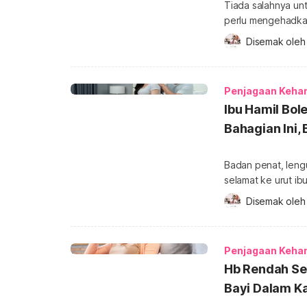
Tiada salahnya u
perlu mengehadka
ini untuk mengetah
Disemak oleh
mendapatkan lebih 
Pengambilan buah
nanas, jom kita fa
Penjagaan Keha
memakan […]
Ibu Hamil Bol
Bahagian Ini,
Badan penat, lengu
selamat ke urut i
mengetahui jawapannya. Untuk mendapatkan lebih b
Disemak oleh
Kehamilan, sila da
semakin ke depan, 
Penjagaan Keha
Hb Rendah Se
Bayi Dalam 