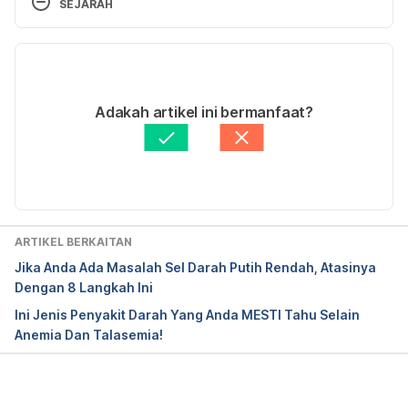
SEJARAH
a#Outlook6
. Accessed July 24, 2016.
Versi Terbaru
Thrombocytopenia (low platelet count). 
http://www.mayoclinic.org/diseases-
05/07/2023
conditions/thrombocytopenia/basics/lifestyle-
Ditulis oleh 
Asyikin Md Isa
Adakah artikel ini bermanfaat?
home-remedies/con-20027170
. Accessed July 24, 
Disemak secara perubatan oleh 
Dr. Aisyah Syahira 
2016.
Abdul Hamid
Diperbaharui oleh: 
Muhammad Wa'iz
Who Is at Risk for Thrombocytopenia? 
http://www.nhlbi.nih.gov/health/health-
topics/topics/thcp/atrisk
. Accessed July 24, 2016.
ARTIKEL BERKAITAN
Jika Anda Ada Masalah Sel Darah Putih Rendah, Atasinya
Dengan 8 Langkah Ini
Ini Jenis Penyakit Darah Yang Anda MESTI Tahu Selain
Anemia Dan Talasemia!