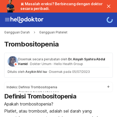
🍌 Masalah ereksi? Berbincang dengan doktor
secara peribadi.
Gangguan Darah
Gangguan Platelet
Trombositopenia
Disemak secara perubatan oleh
Dr. Aisyah Syahira Abdul
Hamid
·
Dokter Umum
·
Hello Health Group
Ditulis oleh
Asyikin Md Isa
·
Disemak pada 05/07/2023
Indeks:
Definisi Trombositopenia
Simptom trombositopenia
Definisi Trombositopenia
Punca trombositopenia
Faktor risiko
Apakah trombositopenia?
Diagnosis & rawatan
Platlet, atau trombosit, adalah sel darah yang
Perubahan gaya hidup & rawatan rumah