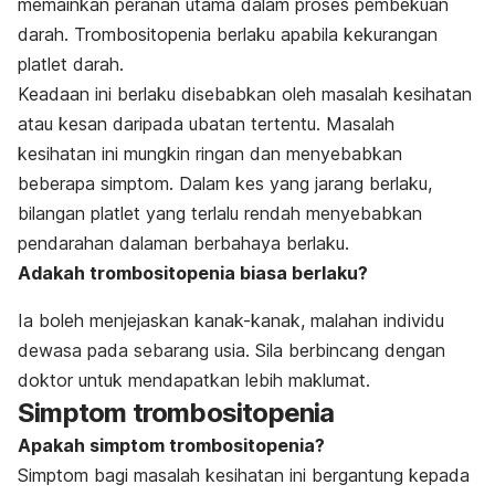
memainkan peranan utama dalam proses pembekuan
Definisi
Simptom
darah. Trombositopenia berlaku apabila kekurangan
Punca
platlet darah.
Faktor risiko
Keadaan ini berlaku disebabkan oleh masalah kesihatan
Diagnosis & rawatan
Perubahan gaya hidup & rawatan rumah
atau kesan daripada ubatan tertentu. Masalah
kesihatan ini mungkin ringan dan menyebabkan
beberapa simptom. Dalam kes yang jarang berlaku,
bilangan platlet yang terlalu rendah menyebabkan
pendarahan dalaman berbahaya berlaku.
Adakah trombositopenia biasa berlaku?
Ia boleh menjejaskan kanak-kanak, malahan individu
dewasa pada sebarang usia. Sila berbincang dengan
doktor untuk mendapatkan lebih maklumat.
Simptom trombositopenia
Apakah simptom trombositopenia?
Simptom bagi masalah kesihatan ini bergantung kepada