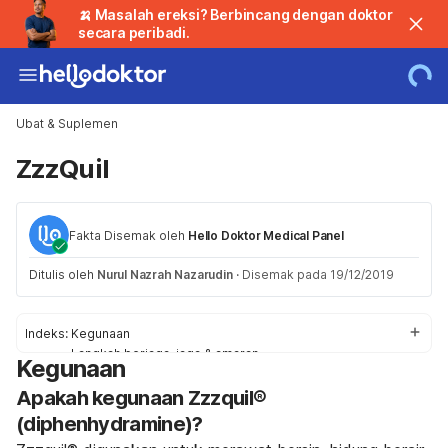
🍌 Masalah ereksi? Berbincang dengan doktor
secara peribadi.
Ubat & Suplemen
ZzzQuil
Fakta Disemak oleh
Hello Doktor Medical Panel
Ditulis oleh
Nurul Nazrah Nazarudin
·
Disemak pada 19/12/2019
Indeks:
Kegunaan
Langkah berjaga-jaga & amaran
Kegunaan
Kesan-kesan sampingan
Apakah kegunaan Zzzquil®
Tindak balas ubat
Penggunaan / Dos
(diphenhydramine)?