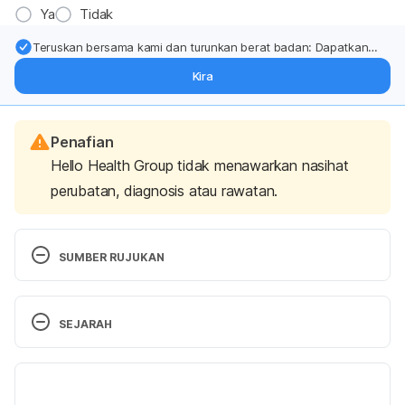
Ya
Tidak
Teruskan bersama kami dan turunkan berat badan: Dapatkan
kemas kini pakar tentang rawatan & sokongan penurunan berat
Kira
badan terus ke (peti masuk > inbox) anda.
Penafian
Hello Health Group tidak menawarkan nasihat
perubatan, diagnosis atau rawatan.
SUMBER RUJUKAN
Zzzquil®. 
SEJARAH
http://www.webmd.com/drugs/2/drug-
161075/zzzquil-oral/details
. 
Accessed September 8, 
Versi Terbaru
2017.
19/12/2019