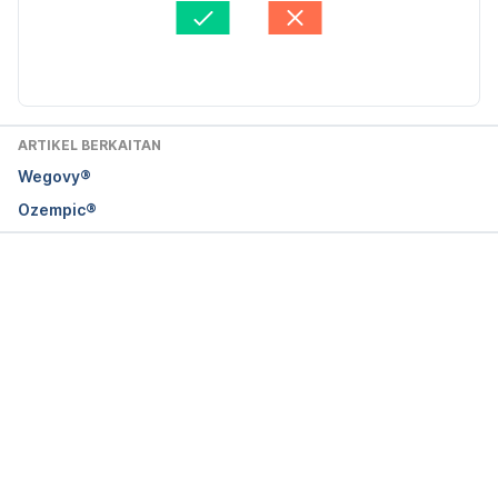
Fakta Disemak oleh
Hello Doktor Medical Panel
Diperbaharui oleh: 
Mohammad Nazri Zulkafli
ARTIKEL BERKAITAN
Wegovy®
Ozempic®
Loading...