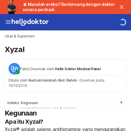
🍌 Masalah ereksi? Berbincang dengan doktor
secara peribadi.
Ubat & Suplemen
Xyzal
Fakta Disemak oleh
Hello Doktor Medical Panel
Ditulis oleh
Nurizati Hamizah Abd. Rahim
·
Disemak pada
19/12/2019
Indeks:
Kegunaan
Langkah berjaga-jaga & amaran
Kegunaan
Kesan Sampingan
Apa itu Xyzal?
Tindakbalas
Penggunaan / Dos
Xyzal® adalah sejenis antihistamine yang mengurangkan