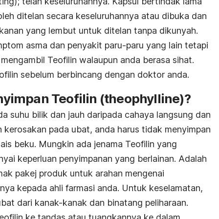
ting); telan keseluruhannya. Kapsul bertindak lama
oleh ditelan secara keseluruhannya atau dibuka dan
anan yang lembut untuk ditelan tanpa dikunyah.
ptom asma dan penyakit paru-paru yang lain tetapi
 mengambil Teofilin walaupun anda berasa sihat.
filin sebelum berbincang dengan doktor anda.
impan Teofilin (theophylline)?
da suhu bilik dan jauh daripada cahaya langsung dan
 kerosakan pada ubat, anda harus tidak menyimpan
 ais beku.
Mungkin ada jenama Teofilin yang
ai keperluan penyimpanan yang berlainan
.
Adalah
mak pakej produk untuk arahan mengenai
nya kepada ahli farmasi anda. Untuk keselamatan,
at dari kanak-kanak dan binatang peliharaan.
ofilin ke tandas atau tuangkannya ke dalam