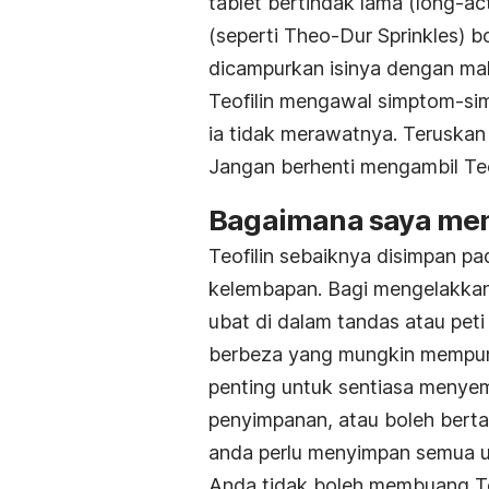
tablet bertindak lama (long-ac
(seperti Theo-Dur Sprinkles) b
dicampurkan isinya dengan mak
Teofilin mengawal simptom-sim
ia tidak merawatnya. Teruskan
Jangan berhenti mengambil Teo
Bagaimana saya meny
Teofilin sebaiknya disimpan pa
kelembapan. Bagi mengelakkan
ubat di dalam tandas atau peti
berbeza yang mungkin mempuny
penting untuk sentiasa menye
penyimpanan, atau boleh berta
anda perlu menyimpan semua ub
Anda tidak boleh membuang Te