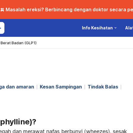
🍌 Masalah ereksi? Berbincang dengan doktor secara per
Info Kesihatan
Ala
Berat Badan (GLP1)
aga dan amaran
Kesan Sampingan
Tindak Balas
ophylline)?
cegah dan merawat nafas berbunyi (wheezes), sesak