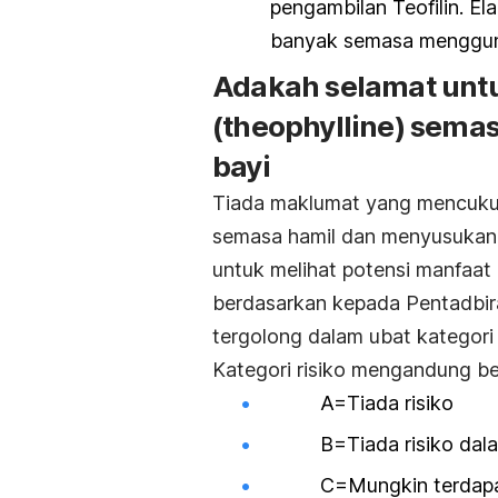
pengambilan Teofilin. El
banyak semasa mengguna
Adakah selamat untu
(theophylline) sem
bayi
T
iada maklumat yang mencuku
semasa hamil dan menyusukan b
untuk melihat potensi manfaat d
berdasarkan kepada Pentadbir
tergolong dalam ubat kategori
Kategori risiko mengandung be
A=Tiada risiko
B=Tiada risiko dalam
C=Mungkin terdapat s