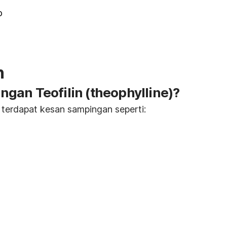
o
n
ingan
Teofilin (theophylline)
?
 terdapat kesan sampingan seperti: