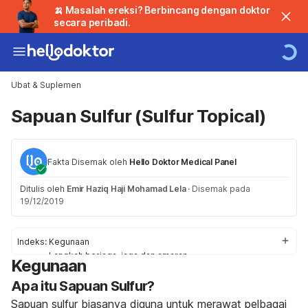
🍌 Masalah ereksi? Berbincang dengan doktor
secara peribadi.
Ubat & Suplemen
Sapuan Sulfur (Sulfur Topical)
Fakta Disemak oleh
Hello Doktor Medical Panel
Ditulis oleh
Emir Haziq Haji Mohamad Lela
·
Disemak pada
19/12/2019
Indeks:
Kegunaan
Langkah berjaga-jaga dan amaran
Kegunaan
Kesan Sampingan
Apa itu Sapuan Sulfur?
Tindak Balas
Penggunaan / Dos
Sapuan sulfur biasanya diguna untuk merawat pelbagai