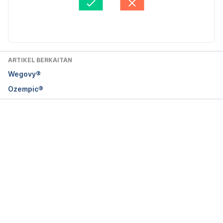
Diperbaharui oleh: 
Muhammad Wa'iz
ARTIKEL BERKAITAN
Wegovy®
Ozempic®
Loading...