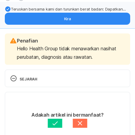
Teruskan bersama kami dan turunkan berat badan: Dapatkan
kemas kini pakar tentang rawatan & sokongan penurunan berat
Kira
badan terus ke (peti masuk > inbox) anda.
Penafian
Hello Health Group tidak menawarkan nasihat
perubatan, diagnosis atau rawatan.
SEJARAH
Versi Terbaru
19/12/2019
Ditulis oleh 
Nurul Nazrah Nazarudin
Adakah artikel ini bermanfaat?
Fakta Disemak oleh
Hello Doktor Medical Panel
Diperbaharui oleh: 
Nurul Nazrah Nazarudin