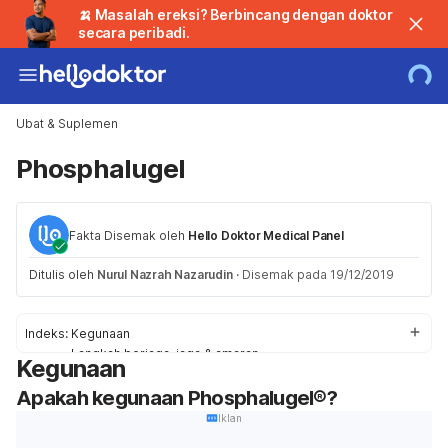
🍌 Masalah ereksi? Berbincang dengan doktor
secara peribadi.
Ubat & Suplemen
Phosphalugel
Fakta Disemak oleh
Hello Doktor Medical Panel
Ditulis oleh
Nurul Nazrah Nazarudin
·
Disemak pada 19/12/2019
Indeks:
Kegunaan
Langkah berjaga-jaga & amaran
Kegunaan
Kesan sampingan
Apakah kegunaan Phosphalugel®?
Tindak balas ubat
Dos
Iklan