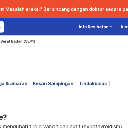
🍌 Masalah ereksi? Berbincang dengan doktor secara per
Info Kesihatan
Ala
Berat Badan (GLP1)
ga & amaran
Kesan Sampingan
Tindakbalas
e?
mengubati tiroid yang tidak aktif (hypothyroidism).