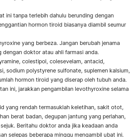
t ini tanpa terlebih dahulu berunding dengan
nggantian hormon tiroid biasanya diambil seumur
hyroxine yang berbeza. Jangan berubah jenama
g dengan doktor atau ahli farmasi anda.
ramine, colestipol, colesevelam, antacid,
si,
sodium polystyrene sulfonate
, suplemen kalsium,
umlah hormon tiroid yang diserap oleh tubuh anda.
an ini, jarakkan pengambilan levothyroxine selama
id yang rendah termasuklah keletihan, sakit otot,
ahan berat badan, degupan jantung yang perlahan,
a sejuk. Beritahu doktor anda jika keadaan anda
an selepas beberapa minggu mengambil ubat ini.