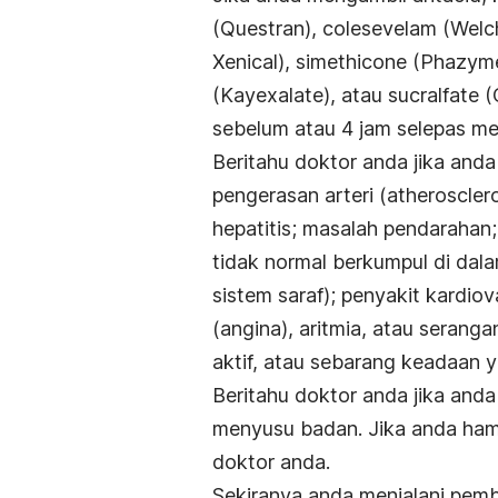
(Questran), colesevelam (Welchol
Xenical), simethicone (Phazym
(Kayexalate), atau sucralfate 
sebelum atau 4 jam selepas me
Beritahu doktor anda jika and
pengerasan arteri (atheroscler
hepatitis; masalah pendarahan
tidak normal berkumpul di dal
sistem saraf); penyakit kardiov
(angina), aritmia, atau serangan
aktif, atau sebarang keadaan
Beritahu doktor anda jika and
menyusu badan. Jika anda hami
doktor anda.
Sekiranya anda menjalani pem