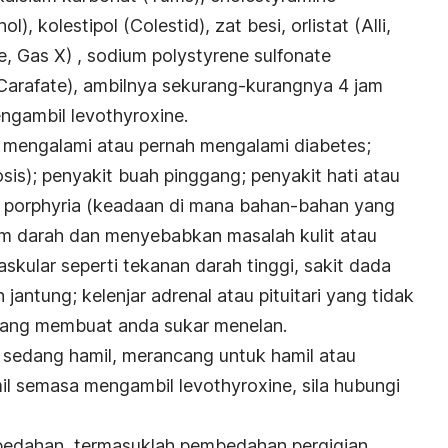
), kolestipol (Colestid), zat besi, orlistat (Alli,
e, Gas X) ,
sodium polystyrene sulfonate
(Carafate), ambilnya sekurang-kurangnya 4 jam
ngambil levothyroxine.
a mengalami atau pernah mengalami diabetes;
osis); penyakit buah pinggang; penyakit hati atau
; porphyria (keadaan di mana bahan-bahan yang
am darah dan menyebabkan masalah kulit atau
askular seperti tekanan darah tinggi, sakit dada
 jantung; kelenjar adrenal atau pituitari yang tidak
 yang membuat anda sukar menelan.
a sedang hamil, merancang untuk hamil atau
l semasa mengambil levothyroxine, sila hubungi
bedahan, termasuklah pembedahan pergigian,