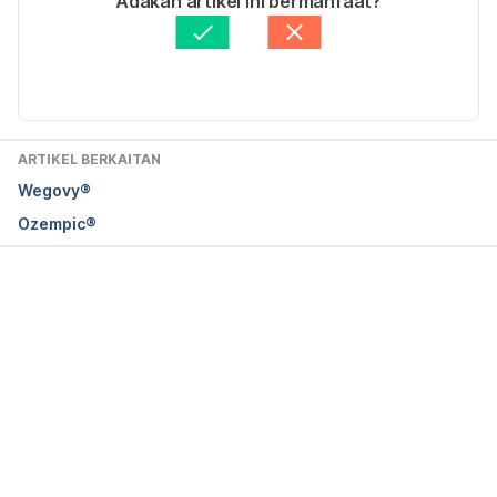
Adakah artikel ini bermanfaat?
Fakta Disemak oleh
Hello Doktor Medical Panel
Diperbaharui oleh: 
Mohammad Nazri Zulkafli
ARTIKEL BERKAITAN
Wegovy®
Ozempic®
Loading...