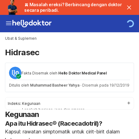
🍌 Masalah ereksi? Berbincang dengan doktor
secara peribadi.
Ubat & Suplemen
Hidrasec
Fakta Disemak oleh
Hello Doktor Medical Panel
Ditulis oleh
Muhammad Basheer Yahya
·
Disemak pada 19/12/2019
Indeks:
Kegunaan
Langkah berjaga-jaga dan amaran
Kegunaan
Kesan Sampingan
Apa itu Hidrasec® (Racecadotril)?
Tindak Balas
Penggunaan / Dos
Kapsul: rawatan simptomatik untuk cirit-birit dalam